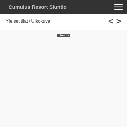
Toggle na
Cumulus Resort Siuntio
<
>
Yleiset tilat / Ulkokuva